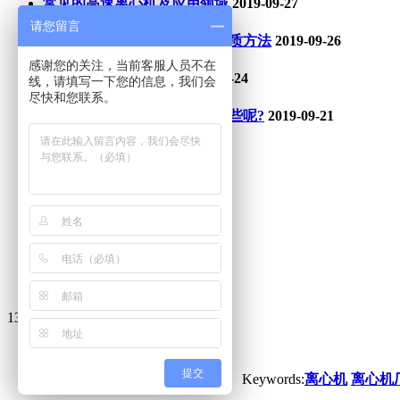
常见的高速离心机及应用领域
2019-09-27
请您留言
高速冷冻离心机提取植物蛋白质方法
2019-09-26
感谢您的关注，当前客服人员不在
你知道离心机转子吗?
2019-09-24
线，请填写一下您的信息，我们会
尽快和您联系。
常见的高速离心机设备都有哪些呢?
2019-09-21
友情链接 :
电动缸
碰碰车
钢制拖链
液体涡轮流量计
铝压铸件
碳刷厂家
油压冲床
13812860366
提交
Keywords:
离心机
离心机