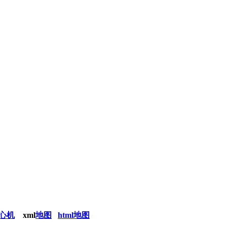
心机
xml
地图
html地图